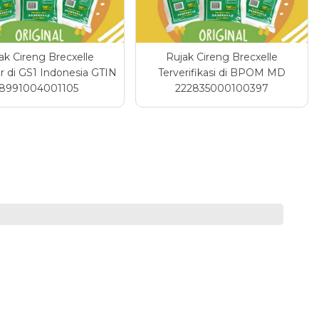
ak Cireng Brecxelle
Rujak Cireng Brecxelle
ar di GS1 Indonesia GTIN
Terverifikasi di BPOM MD
8991004001105
222835000100397