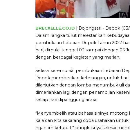
BRECXELLE.CO.ID
| Bojongsari - Depok (03/
Dalam rangka turut melestarikan kebudaya
pembukaan Lebaran Depok Tahun 2022 hari i
hari, dimulai tanggal 03 sampai dengan 05 J
dengan berbagai kegiatan yang meriah.
Selesai seremonial pembukaan Lebaran Depok
Depok memberikan keterangan, untuk hari 
dilanjutkan dengan lomba menumbuk uli dan
dimeriahkan lagi dengan penampilan kesen
setiap hari dipanggung acara.
“Menyembelih atau bahasa sininya motong k
kala dan kita sekarang coba usahakan untuk d
nganam ketupat,” pungkasnya selesai memb